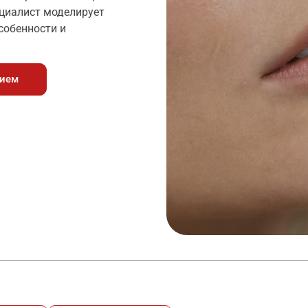
ециалист моделирует
собенности и
рием