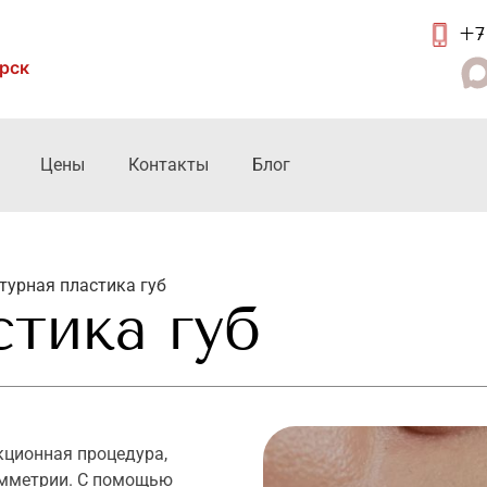
+7 
ирск
Цены
Контакты
Блог
турная пластика губ
стика губ
кционная процедура,
имметрии. С помощью