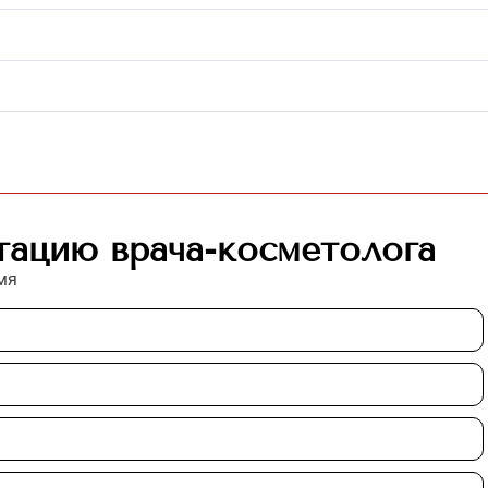
тацию врача-косметолога
мя