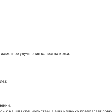
 заметное улучшение качества кожи:
лез;
нений.
есь к нашим специалистам. Наша
клиника
предлагает совр