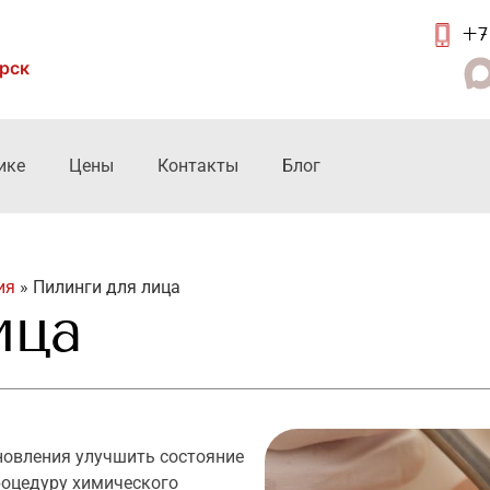
+7 
ирск
ике
Цены
Контакты
Блог
ия
»
Пилинги для лица
ица
ановления улучшить состояние
оцедуру химического