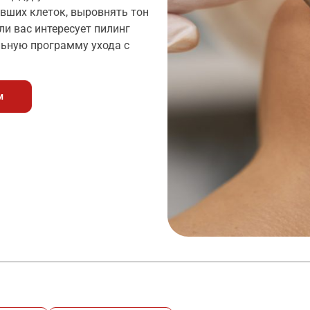
евших клеток, выровнять тон
ли вас интересует пилинг
льную программу ухода с
м