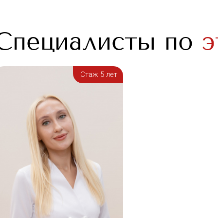
Cпециалисты по
э
Стаж 5 лет