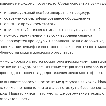
ношение к каждому посетителю. Среди основных преимуще
индивидуальный подбор аппаратных процедур;
современное сертифицированное оборудование;
опытные врачи-косметологи;
комплексный подход к омоложению и уходу за кожей;
комфортные условия и высокий уровень сервиса.
есь проводятся процедуры, направленные на омоложение, 
равнивание рельефа и восстановление естественного сиян
обенностей кожи и желаемого результата.
мимо широкого спектра косметологических услуг, мы такж
еренно на каждом этапе. Опытные специалисты подробно к
провождают пациента до достижения желаемого эффекта.
ли вы ищете современное решение для ухода за кожей,
Нов
нако именно наша
клиника
делает ставку на безопасност
дход. Наша
клиника
– это место, где современные техноло
ивлекательности.