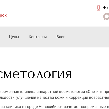
+7 
ирск
Цены
Контакты
Блог
я
сметология
временная
клиника аппаратной косметологии
«Онегин» пр
лодости, улучшения качества кожи и коррекции возрастны
аша
клиника
в городе
Новосибирск
сочетает современные 