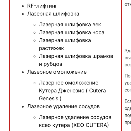
от
RF-лифтинг
Лазерная шлифовка
Лазерная шлифовка век
Лазерная шлифовка носа
Лазерная шлифовка
растяжек
Зд
Лазерная шлифовка шрамов
вы
и рубцов
ос
Лазерное омоложение
По
Лазерное омоложение
ув
со
Кутера Дженезис ( Cutera
Genesis )
Ес
Лазерное удаление сосудов
од
по
Лазерное удаление сосудов
пр
ксео кутера (XEO CUTERA)